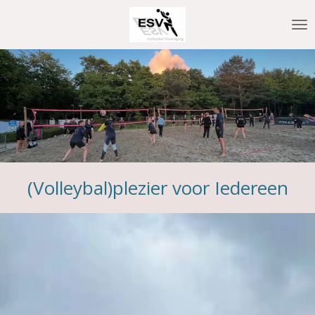
Ga
direct
naar
de
hoofdinhoud
(Volleybal)plezier voor Iedereen