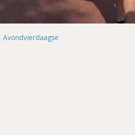
Avondvierdaagse
Naast volleybal organiseren we ook een jaarlijkse
Avondvierdaagse in Elspeet. Een gezellige wandelweek
voor jong en oud, waarin je samen de mooiste routes
door het dorp en de omgeving ontdekt. Een sportieve én
sociale activiteit midden in de natuur.
Belangrijke informatie
Startlocatie: Kulturhus Elspeet
Afstanden: 5 of 10 kilometer
Deelnamekosten: €5,- per persoon
Starttijd: 18.00 uur
Inschrijven: Maandagavond tussen 17.30 en 18.30 uur