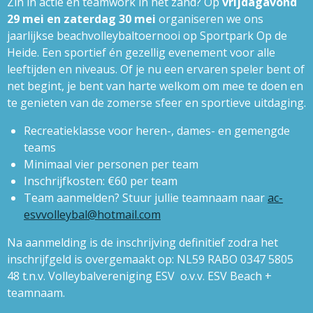
Zin in actie en teamwork in het zand?
Op
vrijdagavond
29 mei en zaterdag 30 mei
organiseren we ons
jaarlijkse beachvolleybaltoernooi op Sportpark Op de
Heide. Een sportief én gezellig evenement voor alle
leeftijden en niveaus. Of je nu een ervaren speler bent of
net begint, je bent van harte welkom om mee te doen en
te genieten van de zomerse sfeer en sportieve uitdaging.
Recreatieklasse voor heren-, dames- en gemengde
teams
Minimaal vier personen per team
Inschrijfkosten: €60 per team
Team aanmelden? Stuur jullie teamnaam naar
ac-
esvvolleybal@hotmail.com
Na aanmelding is de inschrijving definitief zodra het
inschrijfgeld is overgemaakt op: NL59 RABO 0347 5805
48 t.n.v. Volleybalvereniging ESV o.v.v.
ESV Beach +
teamnaam.